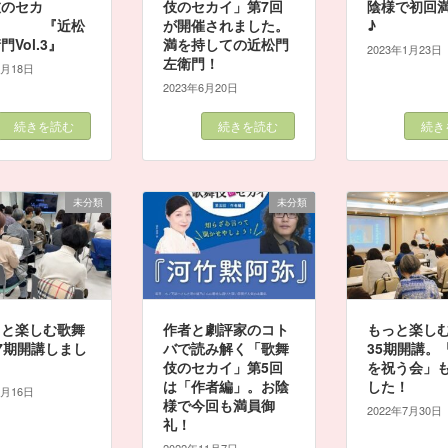
伎のセカ
伎のセカイ」第7回
陰様で初回
 『近松
が開催されました。
♪
門Vol.3』
満を持しての近松門
2023年1月23日
左衛門！
3月18日
2023年6月20日
続きを読む
続きを読む
続き
未分類
未分類
っと楽しむ歌舞
作者と劇評家のコト
もっと楽し
7期開講しまし
バで読み解く「歌舞
35期開講。「
伎のセカイ」第5回
を祝う会」
は「作者編」。お陰
した！
1月16日
様で今回も満員御
2022年7月30日
礼！