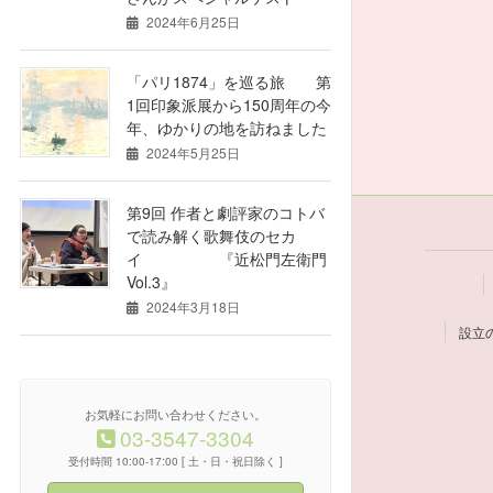
2024年6月25日
投
「パリ1874」を巡る旅 第
稿
1回印象派展から150周年の今
年、ゆかりの地を訪ねました
の
2024年5月25日
ペ
第9回 作者と劇評家のコトバ
ー
で読み解く歌舞伎のセカ
イ 『近松門左衛門
ジ
Vol.3』
2024年3月18日
送
設立
り
お気軽にお問い合わせください。
03-3547-3304
受付時間 10:00-17:00 [ 土・日・祝日除く ]