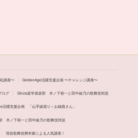
文化講座〜
GoldenAge活躍支援企画 〜チャレンジ講座〜
ブログ
Ginza楽学俱楽部 木ノ下裕一と田中綾乃の歌舞伎対談
nAge活躍支援企画 「山手線巡り～お線路さん」
俱楽部 木ノ下裕一と田中綾乃の歌舞伎対談
現役歌舞伎脚本家による人気講座！