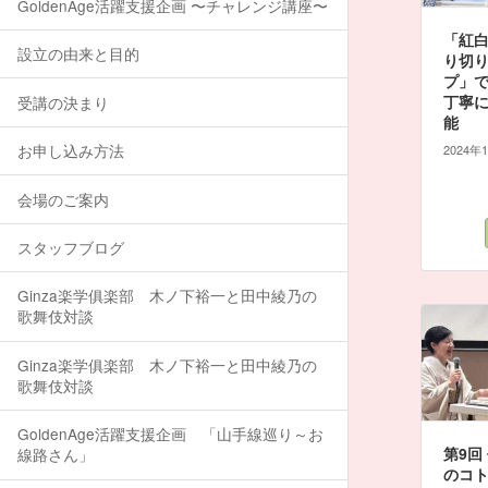
GoldenAge活躍支援企画 〜チャレンジ講座〜
「紅
設立の由来と目的
り切
プ」
丁寧
受講の決まり
能
お申し込み方法
2024年
会場のご案内
スタッフブログ
Ginza楽学俱楽部 木ノ下裕一と田中綾乃の
歌舞伎対談
Ginza楽学俱楽部 木ノ下裕一と田中綾乃の
歌舞伎対談
GoldenAge活躍支援企画 「山手線巡り～お
第9回
線路さん」
のコ