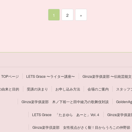
ペ
ペ
1
2
»
ー
ー
ジ
ジ
TOPページ
LETS Grace 〜ライター講座〜
Ginza楽学俱楽部 〜伝統芸能
の由来と目的
受講の決まり
お申し込み方法
会場のご案内
スタッフ
Ginza楽学俱楽部 木ノ下裕一と田中綾乃の歌舞伎対談
Golde
LETS Grace 「たまゆら あーと」Vol.４
Ginza楽学
Ginza楽学倶楽部 女性視点がさく裂！目からうろこの仲野節