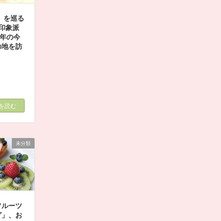
4」を巡る
印象派
周年の今
の地を訪
を読む
未分類
フルーツ
グ」、お