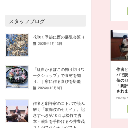
スタッフブログ
花咲く季節に西の展覧会巡り
2025年4月13日
作者
「紅白かまぼこの飾り切りワ
バで
ークショップ」で食材を知
伎のセ
り、丁寧に作る喜びを堪能
「劇
2024年12月8日
され
2022年
作者と劇評家のコトバで読み
解く「歌舞伎のセカイ」。記
念すべき第10回は松竹で脚
本・演出を手掛ける今井豊茂
さんがスペシャルゲスト