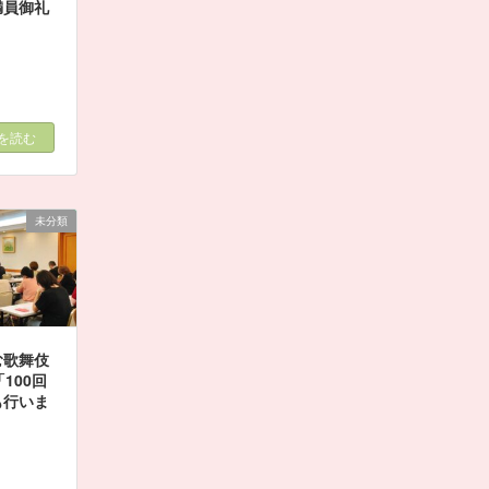
満員御礼
を読む
未分類
む歌舞伎
100回
も行いま