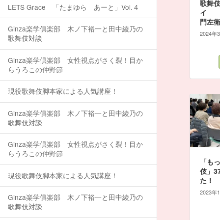
歌舞
LETS Grace 「たまゆら あーと」Vol.４
イ
門左衛
Ginza楽学俱楽部 木ノ下裕一と田中綾乃の
2024年
歌舞伎対談
Ginza楽学倶楽部 女性視点がさく裂！目か
らうろこの仲野節
現役歌舞伎脚本家による人気講座！
Ginza楽学俱楽部 木ノ下裕一と田中綾乃の
歌舞伎対談
Ginza楽学倶楽部 女性視点がさく裂！目か
らうろこの仲野節
「も
伎」3
現役歌舞伎脚本家による人気講座！
た！
2023年
Ginza楽学俱楽部 木ノ下裕一と田中綾乃の
歌舞伎対談