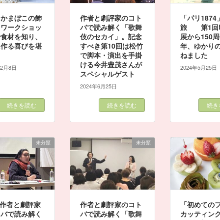
白かまぼこの飾
作者と劇評家のコト
「パリ187
りワークショッ
バで読み解く「歌舞
旅 第1回
で食材を知り、
伎のセカイ」。記念
展から150
に作る喜びを堪
すべき第10回は松竹
年、ゆかり
で脚本・演出を手掛
ねました
ける今井豊茂さんが
12月8日
2024年5月25日
スペシャルゲスト
2024年6月25日
続きを読む
続きを読む
続き
未分類
未分類
 作者と劇評家
作者と劇評家のコト
「初めての
トバで読み解く
バで読み解く「歌舞
カッティン