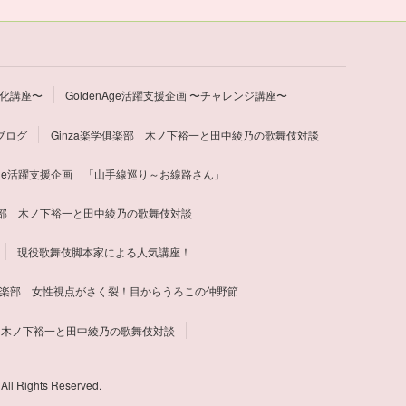
文化講座〜
GoldenAge活躍支援企画 〜チャレンジ講座〜
ブログ
Ginza楽学俱楽部 木ノ下裕一と田中綾乃の歌舞伎対談
nAge活躍支援企画 「山手線巡り～お線路さん」
俱楽部 木ノ下裕一と田中綾乃の歌舞伎対談
現役歌舞伎脚本家による人気講座！
学倶楽部 女性視点がさく裂！目からうろこの仲野節
部 木ノ下裕一と田中綾乃の歌舞伎対談
l Rights Reserved.