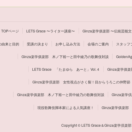
TOPページ
LETS Grace 〜ライター講座〜
Ginza楽学俱楽部 〜伝統芸能
の由来と目的
受講の決まり
お申し込み方法
会場のご案内
スタッフ
Ginza楽学俱楽部 木ノ下裕一と田中綾乃の歌舞伎対談
Golde
LETS Grace 「たまゆら あーと」Vol.４
Ginza楽学
Ginza楽学倶楽部 女性視点がさく裂！目からうろこの仲野節
Ginza楽学俱楽部 木ノ下裕一と田中綾乃の歌舞伎対談
Ginza楽
現役歌舞伎脚本家による人気講座！
Ginza楽学俱楽
Copyright © LETS Grace＆Ginza楽学倶楽部 Al