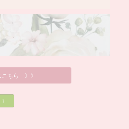
はこちら 》》
》》