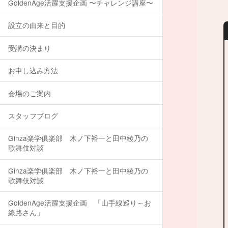
GoldenAge活躍支援企画 〜チャレンジ講座〜
設立の由来と目的
受講の決まり
お申し込み方法
会場のご案内
スタッフブログ
Ginza楽学俱楽部 木ノ下裕一と田中綾乃の
歌舞伎対談
Ginza楽学俱楽部 木ノ下裕一と田中綾乃の
歌舞伎対談
GoldenAge活躍支援企画 「山手線巡り～お
線路さん」