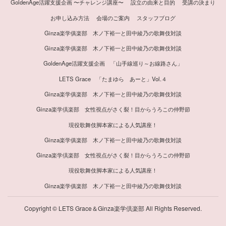
GoldenAge活躍支援企画 〜チャレンジ講座〜
設立の由来と目的
受講の決まり
お申し込み方法
会場のご案内
スタッフブログ
Ginza楽学俱楽部 木ノ下裕一と田中綾乃の歌舞伎対談
Ginza楽学俱楽部 木ノ下裕一と田中綾乃の歌舞伎対談
GoldenAge活躍支援企画 「山手線巡り～お線路さん」
LETS Grace 「たまゆら あーと」Vol.４
Ginza楽学俱楽部 木ノ下裕一と田中綾乃の歌舞伎対談
Ginza楽学倶楽部 女性視点がさく裂！目からうろこの仲野節
現役歌舞伎脚本家による人気講座！
Ginza楽学俱楽部 木ノ下裕一と田中綾乃の歌舞伎対談
Ginza楽学倶楽部 女性視点がさく裂！目からうろこの仲野節
現役歌舞伎脚本家による人気講座！
Ginza楽学俱楽部 木ノ下裕一と田中綾乃の歌舞伎対談
Copyright © LETS Grace＆Ginza楽学倶楽部 All Rights Reserved.