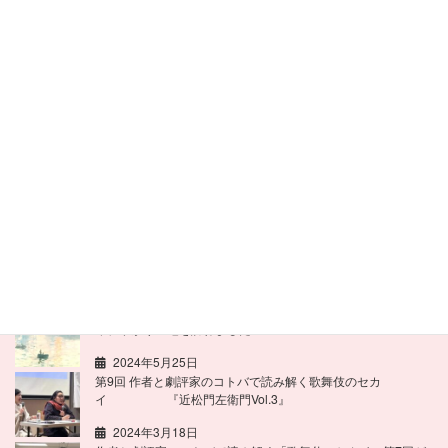
最近の投稿
花咲く季節に西の展覧会巡り
2025年4月13日
「紅白かまぼこの飾り切りワークショップ」で食材を知り、丁
寧に作る喜びを堪能
2024年12月8日
作者と劇評家のコトバで読み解く「歌舞伎のセカイ」。記念す
べき第10回は松竹で脚本・演出を手掛ける今井豊茂さんがスペ
シャルゲスト
2024年6月25日
「パリ1874」を巡る旅 第1回印象派展から150周年の今
年、ゆかりの地を訪ねました
2024年5月25日
第9回 作者と劇評家のコトバで読み解く歌舞伎のセカ
イ 『近松門左衛門Vol.3』
2024年3月18日