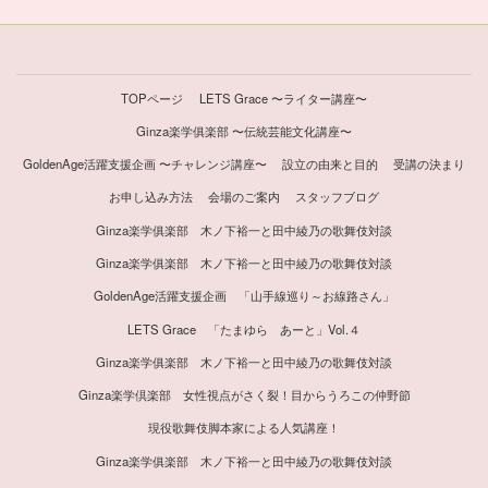
TOPページ
LETS Grace 〜ライター講座〜
Ginza楽学俱楽部 〜伝統芸能文化講座〜
GoldenAge活躍支援企画 〜チャレンジ講座〜
設立の由来と目的
受講の決まり
お申し込み方法
会場のご案内
スタッフブログ
Ginza楽学俱楽部 木ノ下裕一と田中綾乃の歌舞伎対談
Ginza楽学俱楽部 木ノ下裕一と田中綾乃の歌舞伎対談
GoldenAge活躍支援企画 「山手線巡り～お線路さん」
LETS Grace 「たまゆら あーと」Vol.４
Ginza楽学俱楽部 木ノ下裕一と田中綾乃の歌舞伎対談
Ginza楽学倶楽部 女性視点がさく裂！目からうろこの仲野節
現役歌舞伎脚本家による人気講座！
Ginza楽学俱楽部 木ノ下裕一と田中綾乃の歌舞伎対談