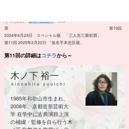
くった巨人「
近松門左衛門
」Vol.2
第9回 2024年 3月11日 作家編 人形浄瑠璃・歌舞伎の土台をつ
くった巨人「
近松門左衛門
」Vol.3
第 第10回
2024年6月23日 スペシャル版 「三人吉三廓初買」
第11回 2025年2月22日 「仮名手本忠臣蔵」
第11回の詳細は
コチラ
から～
木ノ下 裕一
kinoshita yuuichi
1985年和歌山市生まれ、
2006年、京都造形芸術大
学 在学中に古典演目上演
の補綴・監修を自ら行う木