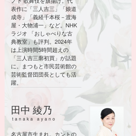
ノ下 歌舞伎を旗揚げ。代
表作に「三人吉三」「娘道
成寺」「義経千本桜－渡海
屋・大物浦一」など。NHK
ラジオ 「おしゃべりな古
典教室」も評判。2024年
は上演時間5時間超えの
「三人吉三廓初買」が話題
に。まつもと市民芸術館の
芸術監督団団長としても活
躍。
田中 綾乃
tanaka ayano
名古屋市生まれ。カントの