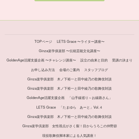
TOPページ
LETS Grace 〜ライター講座〜
Ginza楽学俱楽部 〜伝統芸能文化講座〜
GoldenAge活躍支援企画 〜チャレンジ講座〜
設立の由来と目的
受講の決まり
お申し込み方法
会場のご案内
スタッフブログ
Ginza楽学俱楽部 木ノ下裕一と田中綾乃の歌舞伎対談
Ginza楽学俱楽部 木ノ下裕一と田中綾乃の歌舞伎対談
GoldenAge活躍支援企画 「山手線巡り～お線路さん」
LETS Grace 「たまゆら あーと」Vol.４
Ginza楽学俱楽部 木ノ下裕一と田中綾乃の歌舞伎対談
Ginza楽学倶楽部 女性視点がさく裂！目からうろこの仲野節
現役歌舞伎脚本家による人気講座！